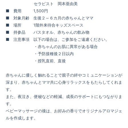
セラピスト 岡本亜由美
■ 費用 1,500円
■ 対象月齢 生後２～６カ月の赤ちゃんとママ
■ 場所 1階外来待合キッズスペース
■ 持参品 バスタオル、赤ちゃんの飲み物
■ 注意事項 以下の場合は、ご参加をご遠慮ください。
・赤ちゃんのお肌に異常がある場合
・予防接種後２日以内
・授乳直前、直後
赤ちゃんに優しく触れることで親子の絆やコミュニケーションが
深まり、赤ちゃんとママ共に心身リラックスをもたらしてくれま
す。
また、夜泣き、便秘などの軽減、成長のサポートにもつながりま
す。
ベビーマッサージの後は、お好みの香りでオリジナルアロマジェ
ルを作成します。