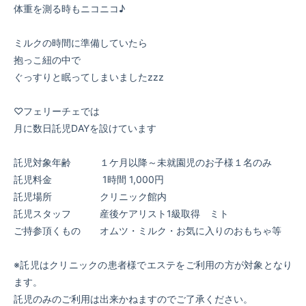
体重を測る時もニコニコ♪
ミルクの時間に準備していたら
抱っこ紐の中で
ぐっすりと眠ってしまいましたzzz
♡フェリーチェでは
月に数日託児DAYを設けています
託児対象年齢 １ケ月以降～未就園児のお子様１名のみ
託児料金 1時間 1,000円
託児場所 クリニック館内
託児スタッフ 産後ケアリスト1級取得 ミト
ご持参頂くもの オムツ・ミルク・お気に入りのおもちゃ等
※託児はクリニックの患者様でエステをご利用の方が対象となり
ます。
託児のみのご利用は出来かねますのでご了承ください。